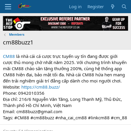
Log in
Register
Members
cm88buzz1
CM88
là nhà cái cá cược trực tuyến uy tín đang được giới
cược thủ mong chờ nhất năm 2025. Với chương trình khuyến
mãi CM88 chào sân tặng thưởng 200%, cùng hệ thống app
CM88 hiện đại, bảo mật tối đa. Nhà cái CM88 hứa hẹn mang
đến trải nghiệm giải trí đẳng cấp dành cho mọi người chơi.
Website:
https://cm88.buzz/
Phone: 0942010356
Địa chỉ: 216/6 Nguyễn Văn Tăng, Long Thạnh Mỹ, Thủ Đức,
Thành phố Hồ Chí Minh, Việt Nam
Email: cm88buzz@gmail.com
Tags: #CM88 #cm88buzz #nha_cai_cm88 #linkcm88 #cm_88